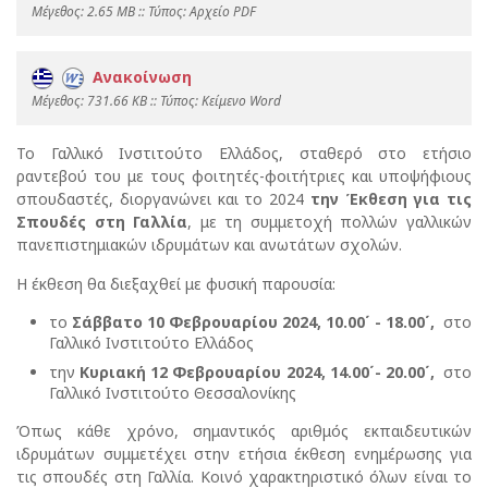
Mέγεθος: 2.65 MB :: Τύπος: Αρχείο PDF
Ανακοίνωση
Mέγεθος: 731.66 KB :: Τύπος: Kείμενο Word
To Γαλλικό Ινστιτούτο Ελλάδος, σταθερό στο ετήσιο
ραντεβού του με τους φοιτητές-φοιτήτριες και υποψήφιους
σπουδαστές, διοργανώνει και το 2024
την Έκθεση για τις
Σπουδές στη Γαλλία
,
με τη συμμετοχή πολλών γαλλικών
πανεπιστημιακών ιδρυμάτων και ανωτάτων σχολών.
Η έκθεση θα διεξαχθεί με φυσική παρουσία:
το
Σάββατο 10 Φεβρουαρίου 2024, 10.00΄ - 18.00΄,
στο
Γαλλικό Ινστιτούτο Ελλάδος
την
Κυριακή 12 Φεβρουαρίου 2024, 14.00΄- 20.00΄,
στο
Γαλλικό Ινστιτούτο Θεσσαλονίκης
Όπως κάθε χρόνο, σημαντικός αριθμός εκπαιδευτικών
ιδρυμάτων συμμετέχει στην ετήσια έκθεση ενημέρωσης για
τις σπουδές στη Γαλλία. Κοινό χαρακτηριστικό όλων είναι το