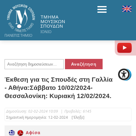
ΤΜΗΜΑ
ΜΟΥΣΙΚΩΝ
ΣΠΟΥΔΩΝ
ΙΟΝΙΟ
ΠΑΝΕΠΙΣΤΗΜΙΟ
Y
Έκθεση για τις Σπουδές στη Γαλλία
- Αθήνα:Σάββατο 10/02/2024-
Θεσσαλονίκη: Κυριακή 12/02/2024.
Δημοσίευση:
02-02-2024 10:09
|
Προβολές:
6145
Σημαντική Ημερομηνία:
12-02-2024
[Έληξε]
Αφίσα