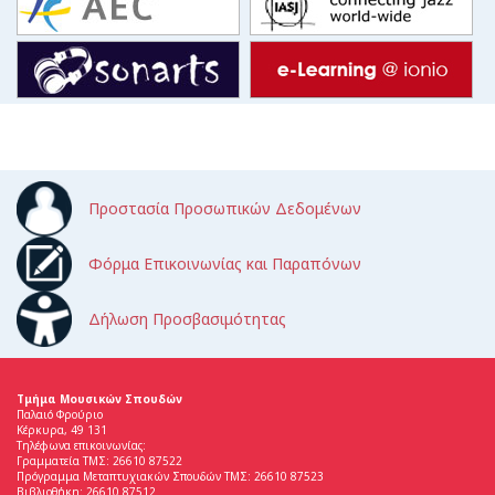
Προστασία Προσωπικών Δεδομένων
Φόρμα Επικοινωνίας και Παραπόνων
Δήλωση Προσβασιμότητας
Τμήμα Μουσικών Σπουδών
Παλαιό Φρούριο
Κέρκυρα, 49 131
Τηλέφωνα επικοινωνίας:
Γραμματεία ΤΜΣ: 26610 87522
Πρόγραμμα Μεταπτυχιακών Σπουδών ΤΜΣ: 26610 87523
Βιβλιοθήκη: 26610 87512