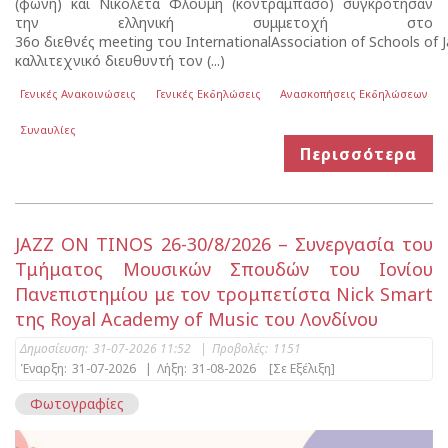
(φωνή) και Νικολέτα Φλούμη (κοντραμπάσο) συγκρότησαν
την ελληνική συμμετοχή στο
36o διεθνές meeting του InternationalAssociation of Schools of J
καλλιτεχνικό διευθυντή τον (...)
Γενικές Ανακοινώσεις
Γενικές Εκδηλώσεις
Ανασκοπήσεις Εκδηλώσεων
Συναυλίες
Περισσότερα
JAZZ ON TINOS 26-30/8/2026 – Συνεργασία του
Τμήματος Μουσικών Σπουδών του Ιονίου
Πανεπιστημίου με τον τρομπετίστα Nick Smart
της Royal Academy of Music του Λονδίνου
Δημοσίευση:
31-07-2026 11:52
|
Προβολές:
1151
Έναρξη:
31-07-2026
|
Λήξη:
31-08-2026
[Σε Εξέλιξη]
Φωτογραφίες