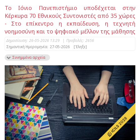
Το Ιόνιο Πανεπιστήμιο υποδέχεται στην
Κέρκυρα 70 Εθνικούς Συντονιστές από 35 χώρες
- Στο επίκεντρο η εκπαίδευση, η τεχνητή
νοημοσύνη και το ψηφιακό μέλλον της μάθησης
Δημοσίευση:
26-05-2026 13:29
|
Προβολές:
2656
Σημαντική Ημερομηνία:
27-05-2026
[Έληξε]
Συνημμένα αρχεία