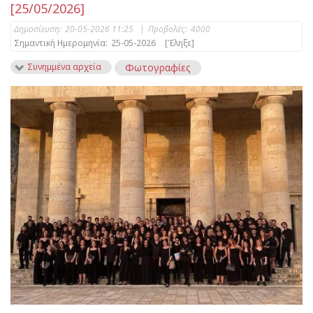
[25/05/2026]
Δημοσίευση:
20-05-2026 11:25
|
Προβολές:
4000
Σημαντική Ημερομηνία:
25-05-2026
[Έληξε]
Συνημμένα αρχεία
Φωτογραφίες