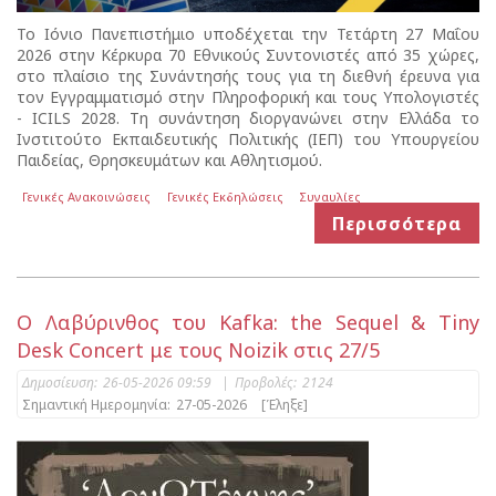
Το Ιόνιο Πανεπιστήμιο υποδέχεται την Τετάρτη 27 Μαΐου
2026 στην Κέρκυρα 70 Εθνικούς Συντονιστές από 35 χώρες,
στο πλαίσιο της Συνάντησής τους για τη διεθνή έρευνα για
τον Εγγραμματισμό στην Πληροφορική και τους Υπολογιστές
- ICILS 2028. Τη συνάντηση διοργανώνει στην Ελλάδα το
Ινστιτούτο Εκπαιδευτικής Πολιτικής (ΙΕΠ) του Υπουργείου
Παιδείας, Θρησκευμάτων και Αθλητισμού.
Γενικές Ανακοινώσεις
Γενικές Εκδηλώσεις
Συναυλίες
Περισσότερα
Ο Λαβύρινθος του Kafka: the Sequel & Tiny
Desk Concert με τους Noizik στις 27/5
Δημοσίευση:
26-05-2026 09:59
|
Προβολές:
2124
Σημαντική Ημερομηνία:
27-05-2026
[Έληξε]