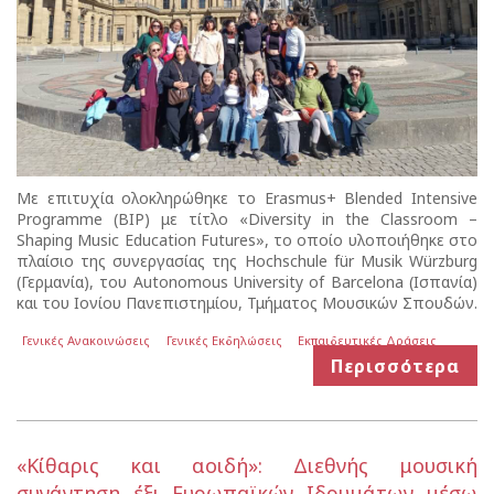
Με επιτυχία ολοκληρώθηκε το Erasmus+ Blended Intensive
Programme (BIP) με τίτλο «Diversity in the Classroom –
Shaping Music Education Futures», το οποίο υλοποιήθηκε στο
πλαίσιο της συνεργασίας της Hochschule für Musik Würzburg
(Γερμανία), του Autonomous University of Barcelona (Ισπανία)
και του Ιονίου Πανεπιστημίου, Τμήματος Μουσικών Σπουδών.
Γενικές Ανακοινώσεις
Γενικές Εκδηλώσεις
Εκπαιδευτικές Δράσεις
Περισσότερα
«Κίθαρις και αοιδή»: Διεθνής μουσική
συνάντηση έξι Ευρωπαϊκών Ιδρυμάτων μέσω