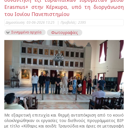
Erasmus+ στην Κέρκυρα, υπό τη διοργάνωση
του Ιονίου Πανεπιστημίου
Δημοσίευση:
03-06-2026 13:25
|
Προβολές:
2395
Συνημμένα αρχεία
Φωτογραφίες
Με εξαιρετική επιτυχία και θερμή ανταπόκριση από το κοινό
ολοκληρώθηκαν οι εργασίες του διεθνούς προγράμματος BIP
με τίτλο «Κίθαρις και αοιδή: Τραγούδια και άριες σε μεταγραφή