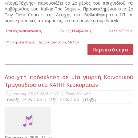
«ΛογΩΤέχνης» παρουσιάζει το 2ο μέρος του παιχνιδιού «Ο
Λαβύρινθος του Kafka: The Sequel». Προσκεκλημένοι στο 2ο
Tiny Desk Concert της Λέσχης στη Βιβλιοθήκη του Ι.Π. σε
house μουσικές αποδράσεις, το trio house group Noizik.
Γενικές Ανακοινώσεις
Γενικές Εκδηλώσεις
Δελτία Τύπου
Φοιτητικά Έργα
Δραστηριότητες Μελών
Περισσότερα
Ανοιχτή πρόσκληση σε μία γιορτή Κοινοτικού
Τραγουδιού στο ΚΑΠΗ Κερκυραίων
Δημοσίευση:
25-05-2026 09:17
|
Προβολές:
466
Έναρξη:
25-05-2026
|
Λήξη:
30-05-2026
[Έληξε]
Παρασκευή, 29/5, 11πμ.