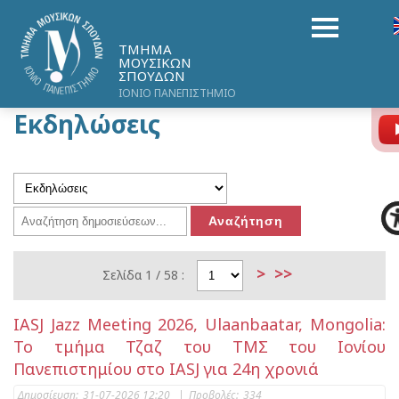
ΤΜΗΜΑ
ΜΟΥΣΙΚΩΝ
ΣΠΟΥΔΩΝ
ΙΟΝΙΟ ΠΑΝΕΠΙΣΤΗΜΙΟ
Εκδηλώσεις
>
>>
Σελίδα 1 / 58 :
IASJ Jazz Meeting 2026, Ulaanbaatar, Mongolia:
Το τμήμα Τζαζ του ΤΜΣ του Ιονίου
Πανεπιστημίου στο IASJ για 24η χρονιά
Δημοσίευση:
31-07-2026 12:20
|
Προβολές:
334