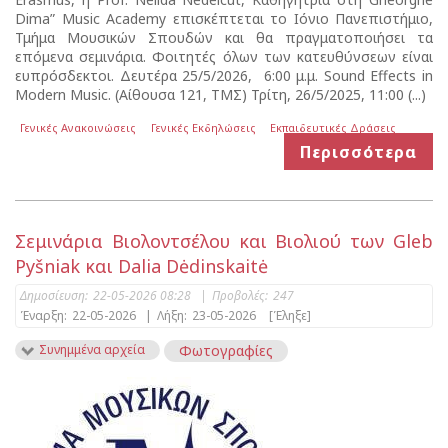
Dima” Music Academy επισκέπτεται το Ιόνιο Πανεπιστήμιο,
Τμήμα Μουσικών Σπουδών και θα πραγματοποιήσει τα
επόμενα σεμινάρια. Φοιτητές όλων των κατευθύνσεων είναι
ευπρόσδεκτοι. Δευτέρα 25/5/2026, 6:00 μ.μ. Sound Effects in
Modern Music. (Αίθουσα 121, ΤΜΣ) Τρίτη, 26/5/2025, 11:00 (...)
Γενικές Ανακοινώσεις
Γενικές Εκδηλώσεις
Εκπαιδευτικές Δράσεις
Περισσότερα
Σεμινάρια Βιολοντσέλου και Βιολιού των Gleb
Pyšniak και Dalia Dėdinskaitė
Δημοσίευση:
22-05-2026 08:28
|
Προβολές:
247
Έναρξη:
22-05-2026
|
Λήξη:
23-05-2026
[Έληξε]
Συνημμένα αρχεία
Φωτογραφίες