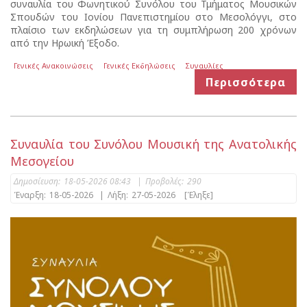
συναυλία του Φωνητικού Συνόλου του Τμήματος Μουσικών
Σπουδών του Ιονίου Πανεπιστημίου στο Μεσολόγγι, στο
πλαίσιο των εκδηλώσεων για τη συμπλήρωση 200 χρόνων
από την Ηρωική Έξοδο.
Γενικές Ανακοινώσεις
Γενικές Εκδηλώσεις
Συναυλίες
Περισσότερα
Συναυλία του Συνόλου Μουσική της Ανατολικής
Μεσογείου
Δημοσίευση:
18-05-2026 08:43
|
Προβολές:
290
Έναρξη:
18-05-2026
|
Λήξη:
27-05-2026
[Έληξε]