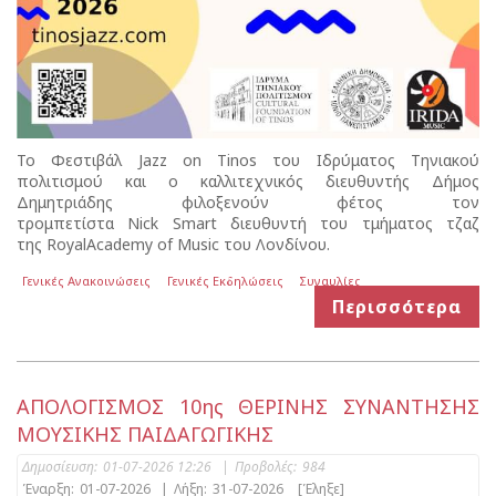
Το Φεστιβάλ Jazz on Tinos του Ιδρύματος Τηνιακού
πολιτισμού και ο καλλιτεχνικός διευθυντής Δήμος
Δημητριάδης φιλοξενούν φέτος τον
τρομπετίστα Nick Smart διευθυντή του τμήματος τζαζ
της RoyalAcademy of Music του Λονδίνου.
Γενικές Ανακοινώσεις
Γενικές Εκδηλώσεις
Συναυλίες
Περισσότερα
ΑΠΟΛΟΓΙΣΜΟΣ 10ης ΘΕΡΙΝΗΣ ΣΥΝΑΝΤΗΣΗΣ
ΜΟΥΣΙΚΗΣ ΠΑΙΔΑΓΩΓΙΚΗΣ
Δημοσίευση:
01-07-2026 12:26
|
Προβολές:
984
Έναρξη:
01-07-2026
|
Λήξη:
31-07-2026
[Έληξε]