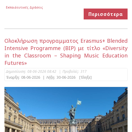
Εκπαιδευτικές Δράσεις
Περισσότερα
Ολοκλήρωση προγραμματος Erasmus+ Blended
Intensive Programme (BIP) με τίτλο «Diversity
in the Classroom – Shaping Music Education
Futures»
Δημοσίευση:
08-06-2026 08:42
|
Προβολές:
317
Έναρξη:
08-06-2026
|
Λήξη:
30-06-2026
[Έληξε]