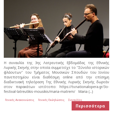
Η συναυλία της 3ης Λατρευτικής Εβδομάδας της Εθνικής
Λυρικής Σκηνής στην οποία συμμετείχε το "Σύνολο ιστορικών
φλάουτων" του Τμήματος Μουσικών Σπουδών του Ιονίου
πανεπστημίου είναι διαθέσιμη online από την επίσημη
διαδικτυακή τηλεόραση Της Εθνικής Λυρικής Σκηνής δωρεάν
στον παρακάτων ιστότοπο: https://tv.nationalopera.gr/3o-
festival-latreutikis-mousikis/maria-matrem/ Maria (...)
Γενικές Ανακοινώσεις
Γενικές Εκδηλώσεις
Συναυλίες
Περισσότερα