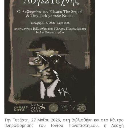
Την Τετάρτη, 27 Μαΐου 2026, στη Βιβλιοθήκη και στο Κέντρο
Πληροφόρησης του Ιονίου Πανεπιστημίου, η Λέσχη