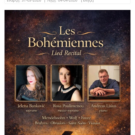
Έναρξη:
31-03-2026
|
Λήξη:
04-04-2026
[Έληξε]