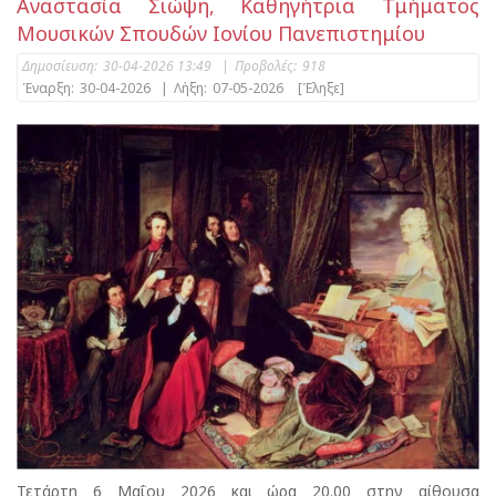
Αναστασία Σιώψη, Καθηγήτρια Τμήματος
Μουσικών Σπουδών Ιονίου Πανεπιστημίου
Δημοσίευση:
30-04-2026 13:49
|
Προβολές:
918
Έναρξη:
30-04-2026
|
Λήξη:
07-05-2026
[Έληξε]
Τετάρτη 6 Μαΐου 2026 και ώρα 20.00 στην αίθουσα