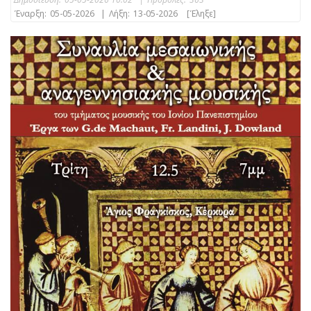
Έναρξη:
05-05-2026
|
Λήξη:
13-05-2026
[Έληξε]