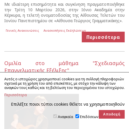
Με ιδιαίτερη επισημότητα και συγκίνηση πραγματοποιήθηκε
την Τρίτη 10 Μαρτίου 2026, στην Ιόνιο Ακαδημία στην
Κέρκυρα, η τελετή ονοματοδοσίας της Αίθουσας Τελετών του
Ιονίου Πανεπιστημίου σε «Αίθουσα Γεώργιος Γραμματικάκης».
Γενικές Ανακοινώσεις
Ανασκοπήσεις Εκδηλώσεων
Περισσότερα
Oμιλία στο μάθημα "Σχεδιασμός
Επαγγελματικής Εξέλιξης"
Δημοσίευση:
20-03-2026 10:36
|
Προβολές:
409
Αυτός ο ιστοχώρος χρησιμοποιεί cookies για τη συλλογή πληροφοριών
σχετικά με τη χρήση του από επισκέπτες, με στόχο την κάλυψη των
Έναρξη:
20-03-2026
|
Λήξη:
24-03-2026
[Έληξε]
αναγκών τους καθώς και τη βελτίωση του περιεχομένου του ιστοχώρου.
Περισσότερα
Επιλέξτε ποιοι τύποι cookies θέλετε να χρησιμοποιηθούν
Αναγκαία
Επιδόσεων