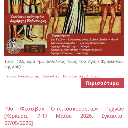
Τρίτη 12.5, ώρα 7μμ Καθολικός Ναός του Αγίου Φραγκίσκου
της Ασίζης
Γενικές Ανακοινώσεις
Συναυλίες
Εκπαιδευτικές Δράσεις
Περισσότερα
19ο Φεστιβάλ Οπτικοακουστικών Τεχνών
[Κέρκυρα, 7-17 Μαΐου 2026, Εγκαίνια:
07/05/2026]