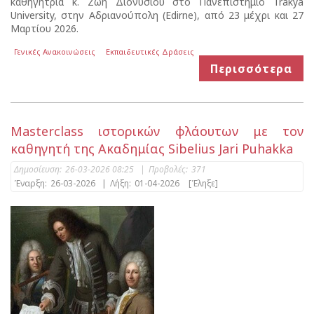
καθηγήτρια κ. Ζωή Διονυσίου στο Πανεπιστήμιο Trakya
University, στην Αδριανούπολη (Edirne), από 23 μέχρι και 27
Μαρτίου 2026.
Γενικές Ανακοινώσεις
Εκπαιδευτικές Δράσεις
Περισσότερα
Μasterclass ιστορικών φλάουτων με τον
καθηγητή της Ακαδημίας Sibelius Jari Puhakka
Δημοσίευση:
26-03-2026 08:25
|
Προβολές:
371
Έναρξη:
26-03-2026
|
Λήξη:
01-04-2026
[Έληξε]