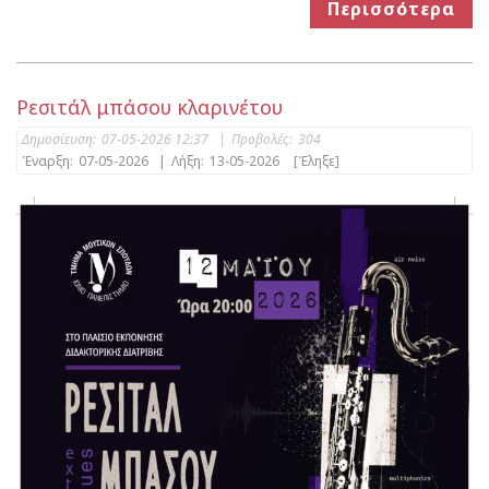
Περισσότερα
Ρεσιτάλ μπάσου κλαρινέτου
Δημοσίευση:
07-05-2026 12:37
|
Προβολές:
304
Έναρξη:
07-05-2026
|
Λήξη:
13-05-2026
[Έληξε]