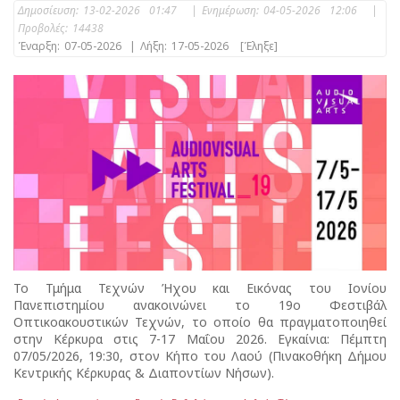
Δημοσίευση:
13-02-2026 01:47
|
Ενημέρωση:
04-05-2026 12:06
|
Προβολές:
14438
Έναρξη:
07-05-2026
|
Λήξη:
17-05-2026
[Έληξε]
Το Τμήμα Τεχνών Ήχου και Εικόνας του Ιονίου
Πανεπιστημίου ανακοινώνει το 19ο Φεστιβάλ
Οπτικοακουστικών Τεχνών, το οποίο θα πραγματοποιηθεί
στην Κέρκυρα στις 7-17 Μαΐου 2026. Εγκαίνια: Πέμπτη
07/05/2026, 19:30, στον Κήπο του Λαού (Πινακοθήκη Δήμου
Κεντρικής Κέρκυρας & Διαποντίων Νήσων).