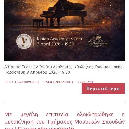
Αίθουσα Τελετών Ιονίου Ακαδημίας «Γεώργιος Γραμματικάκης»
Παρασκευή 3 Απριλίου 2026, 19.30
Γενικές Ανακοινώσεις
Γενικές Εκδηλώσεις
Συναυλίες
Περισσότερα
Με μεγάλη επιτυχία ολοκληρώθηκε η
μετακίνηση του Τμήματος Μουσικών Σπουδών
του Ι.Π. στην Αδριανούπολη