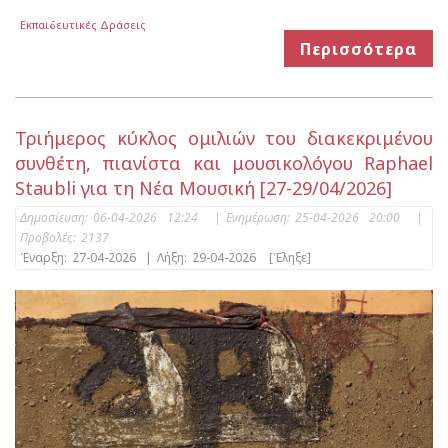
Εκπαιδευτικές Δράσεις
Περισσότερα
Τριήμερος κύκλος ομιλιών του διακεκριμένου
συνθέτη, πιανίστα και μουσικολόγου Raphael
Staubli για τη Νέα Μουσική [27-29/04/2026]
Δημοσίευση:
06-04-2026 12:24
|
Ενημέρωση:
25-04-2026 20:00
|
Προβολές:
2137
Έναρξη:
27-04-2026
|
Λήξη:
29-04-2026
[Έληξε]