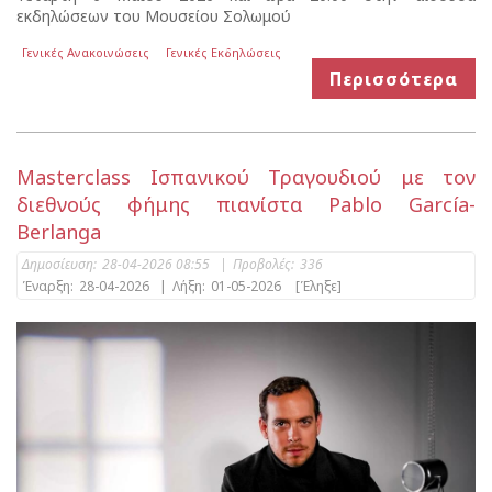
εκδηλώσεων του Μουσείου Σολωμού
Γενικές Ανακοινώσεις
Γενικές Εκδηλώσεις
Περισσότερα
Masterclass Ισπανικού Τραγουδιού με τον
διεθνούς φήμης πιανίστα Pablo García-
Berlanga
Δημοσίευση:
28-04-2026 08:55
|
Προβολές:
336
Έναρξη:
28-04-2026
|
Λήξη:
01-05-2026
[Έληξε]