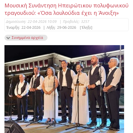
Μουσική Συνάντηση Ηπειρώτικου πολυφωνικού
τραγουδιού: «Όσα λουλούδια έχει η Άνοιξη»
Δημοσίευση:
22-04-2026 10:09
|
Προβολές:
3257
Έναρξη:
22-04-2026
|
Λήξη:
29-06-2026
[Έληξε]
Συνημμένα αρχεία