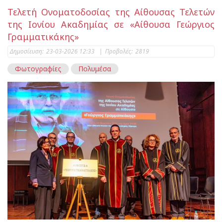
Τελετή Ονοματοδοσίας της Αίθουσας Τελετών
της Ιονίου Ακαδημίας σε «Αίθουσα Γεώργιος
Γραμματικάκης»
Δημοσίευση:
23-03-2026 12:33
|
Προβολές:
2819
Φωτογραφίες
Πολυμέσα