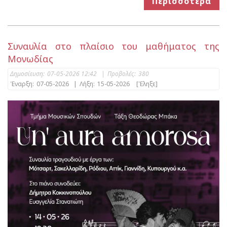
Περισσότερα
Συναυλία στο πλαίσιο του μαθήματος της
Μονωδίας
Δημοσίευση:
07-05-2026 12:42
|
Προβολές:
380
Έναρξη:
07-05-2026
|
Λήξη:
15-05-2026
[Έληξε]