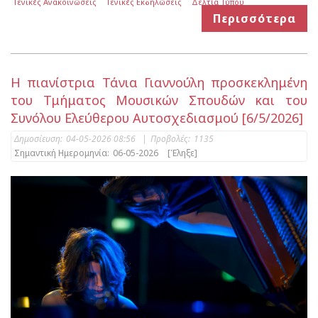
Γενικές Ανακοινώσεις
Γενικές Εκδηλώσεις
Δελτία Τύπου
Περισσότερα
Η πιανίστρια Τάνια Γιαννούλη προσκεκλημένη
του Τμήματος Μουσικών Σπουδών και του
Συνόλου Ελεύθερου Αυτοσχεδιασμού [6/5/2026]
Δημοσίευση:
04-05-2026 08:56
|
Προβολές:
1135
Σημαντική Ημερομηνία:
06-05-2026
[Έληξε]