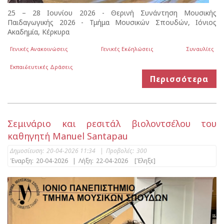
25 – 28 Ιουνίου 2026 - Θερινή Συνάντηση Μουσικής
Παιδαγωγικής 2026 - Τμήμα Μουσικών Σπουδών, Ιόνιος
Ακαδημία, Κέρκυρα
Γενικές Ανακοινώσεις
Γενικές Εκδηλώσεις
Συναυλίες
Εκπαιδευτικές Δράσεις
Περισσότερα
Σεμινάριο και ρεσιτάλ βιολοντσέλου του
καθηγητή Manuel Santapau
Δημοσίευση:
20-04-2026 11:34
|
Προβολές:
300
Έναρξη:
20-04-2026
|
Λήξη:
22-04-2026
[Έληξε]