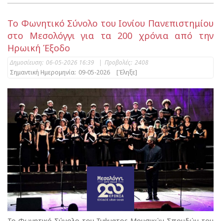
Το Φωνητικό Σύνολο του Ιονίου Πανεπιστημίου
στο Μεσολόγγι για τα 200 χρόνια από την
Ηρωική Έξοδο
Δημοσίευση:
06-05-2026 16:39
|
Προβολές:
2408
Σημαντική Ημερομηνία:
09-05-2026
[Έληξε]
Το Φωνητικό Σύνολο του Τμήματος Μουσικών Σπουδών του