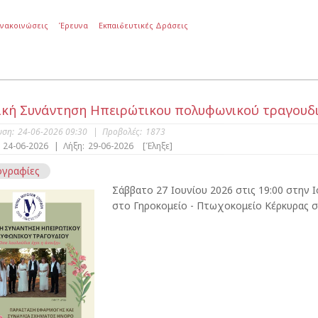
Ανακοινώσεις
Έρευνα
Εκπαιδευτικές Δράσεις
κή Συνάντηση Ηπειρώτικου πολυφωνικού τραγουδιο
υση:
24-06-2026 09:30
|
Προβολές:
1873
24-06-2026
|
Λήξη:
29-06-2026
[Έληξε]
γραφίες
Σάββατο 27 Ιουνίου 2026 στις 19:00 στην Ι
στο Γηροκομείο - Πτωχοκομείο Κέρκυρας 