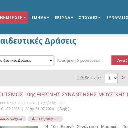
ΕΝΗΜΕΡΩΣΗ
ΤΜΗΜΑ
ΕΡΕΥΝΑ
ΣΠΟΥΔΕΣ
ΣΥΝΑΥΛΙΕ
αιδευτικές Δράσεις
>
Σελίδα 1 / 8 :
ΟΓΙΣΜΟΣ 10ης ΘΕΡΙΝΗΣ ΣΥΝΑΝΤΗΣΗΣ ΜΟΥΣΙΚΗΣ 
υση:
01-07-2026 12:26
|
Προβολές:
983
01-07-2026
|
Λήξη:
31-07-2026
[Έληξε]
μμένα αρχεία
Φωτογραφίες
Η 10η Θερινή Συνάντηση Μουσικής Παι