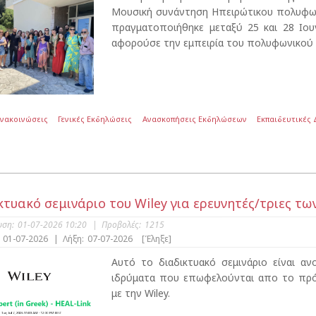
Μουσική συνάντηση Ηπειρώτικου πολυφων
πραγματοποιήθηκε μεταξύ 25 και 28 Ιου
αφορούσε την εμπειρία του πολυφωνικού 
Ανακοινώσεις
Γενικές Εκδηλώσεις
Ανασκοπήσεις Εκδηλώσεων
Εκπαιδευτικές
κτυακό σεμινάριο του Wiley για ερευνητές/τριες 
υση:
01-07-2026 10:20
|
Προβολές:
1215
01-07-2026
|
Λήξη:
07-07-2026
[Έληξε]
Αυτό το διαδικτυακό σεμινάριο είναι α
ιδρύματα που επωφελούνται απο το πρό
με την Wiley.