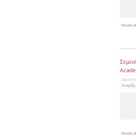
Γενικές 
Σεμιν
Acade
Δημοσίε
Έναρξη:
Γενικές 