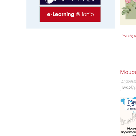
Γενικές 
Μουσι
Δημοσίε
Έναρξη: