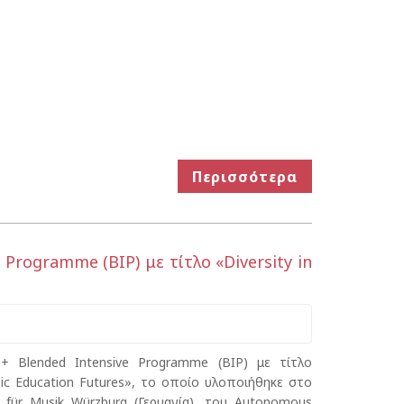
Περισσότερα
rogramme (BIP) με τίτλο «Diversity in
+ Blended Intensive Programme (BIP) με τίτλο
sic Education Futures», το οποίο υλοποιήθηκε στο
 für Musik Würzburg (Γερμανία), του Autonomous