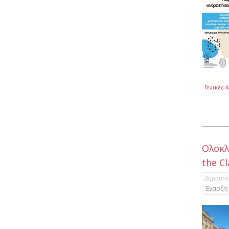
Γενικές 
Ολοκλ
the C
Δημοσίε
Έναρξη: