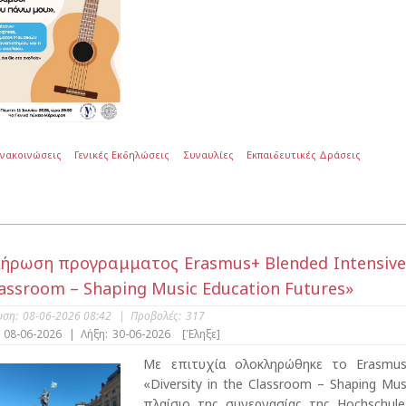
Ανακοινώσεις
Γενικές Εκδηλώσεις
Συναυλίες
Εκπαιδευτικές Δράσεις
ήρωση προγραμματος Erasmus+ Blended Intensive P
lassroom – Shaping Music Education Futures»
υση:
08-06-2026 08:42
|
Προβολές:
317
08-06-2026
|
Λήξη:
30-06-2026
[Έληξε]
Με επιτυχία ολοκληρώθηκε το Erasmus
«Diversity in the Classroom – Shaping Mu
πλαίσιο της συνεργασίας της Hochschule