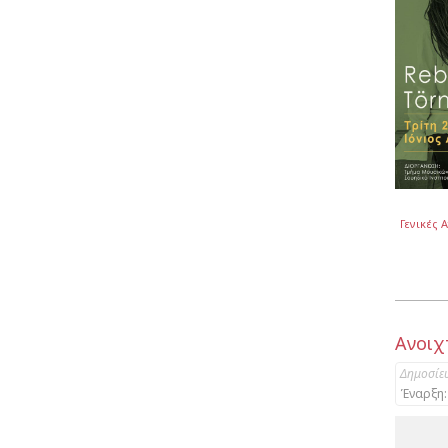
Γενικές 
Ανοιχ
Δημοσίε
Έναρξη: