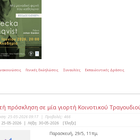
Ανακοινώσεις
Γενικές Εκδηλώσεις
Συναυλίες
Εκπαιδευτικές Δράσεις
τή πρόσκληση σε μία γιορτή Κοινοτικού Τραγουδι
υση:
25-05-2026 09:17
|
Προβολές:
466
25-05-2026
|
Λήξη:
30-05-2026
[Έληξε]
Παρασκευή, 29/5, 11πμ.