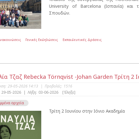
University of Barcelona (Ισπανία) κα
Σπουδών.
Ανακοινώσεις
Γενικές Εκδηλώσεις
Εκπαιδευτικές Δράσεις
λία Τζαζ Rebecka Törnqvist -Johan Garden Τρίτη 2 Ι
υση:
29-05-2026 14:13
|
Προβολές:
1516
29-05-2026
|
Λήξη:
03-06-2026
[Έληξε]
μμένα αρχεία
Τρίτη 2 Ιουνίου στην Ιόνιο Ακαδημία