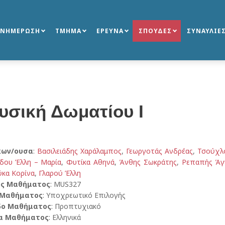
ΕΝΗΜΕΡΩΣΗ
ΤΜΗΜΑ
ΕΡΕΥΝΑ
ΣΠΟΥΔΕΣ
ΣΥΝΑΥΛΙΕ
υσική Δωματίου I
κων/ουσα
:
Βασιλειάδης Χαράλαμπος
,
Γεωργοτάς Ανδρέας
,
Τσούχλ
άδου Έλλη – Μαρία
,
Φυτίκα Αθηνά
,
Άνθης Σωκράτης
,
Ρεπαπής Άγ
κα Κορίνα
,
Γλαρού Έλλη
ός Μαθήματος
: MUS327
 Μαθήματος
: Υποχρεωτικό Επιλογής
δο Μαθήματος
: Προπτυχιακό
α Μαθήματος
: Ελληνικά