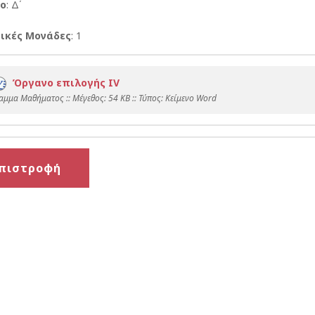
ο
: Δ΄
ικές Μονάδες
: 1
Όργανο επιλογής ΙV
αμμα Μαθήματος :: Mέγεθος: 54 KB :: Τύπος: Kείμενο Word
πιστροφή