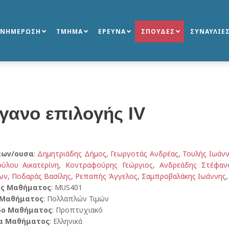
ΕΝΗΜΕΡΩΣΗ
ΤΜΗΜΑ
ΕΡΕΥΝΑ
ΣΠΟΥΔΕΣ
ΣΥΝΑΥΛΙΕ
γανο επιλογής ΙV
κων/ουσα
:
Δημητριάδης Δήμος
,
Γεωργοτάς Ανδρέας
,
Τουλής Ιωάν
ύλου Αικατερίνη
,
Κοντραφούρης Γεώργιος
,
Ανδρεάδης Στέφαν
ων
,
Ποδαράς Βασίλης
,
Ρεπαπής Άγγελος
,
Σαμπροβαλάκης Ιωάννης
ός Μαθήματος
: MUS401
 Μαθήματος
: Πολλαπλών Τιμών
δο Μαθήματος
: Προπτυχιακό
α Μαθήματος
: Ελληνικά