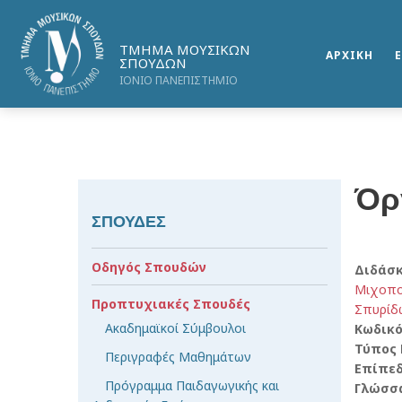
ΤΜΗΜΑ ΜΟΥΣΙΚΩΝ
ΑΡΧΙΚΗ
ΣΠΟΥΔΩΝ
ΙΟΝΙΟ ΠΑΝΕΠΙΣΤΗΜΙΟ
Όρ
ΣΠΟΥΔΕΣ
Οδηγός Σπουδών
Διδάσ
Μιχοπο
Προπτυχιακές Σπουδές
Σπυρίδ
Ακαδημαϊκοί Σύμβουλοι
Κωδικ
Τύπος
Περιγραφές Μαθημάτων
Επίπε
Πρόγραμμα Παιδαγωγικής και
Γλώσσ