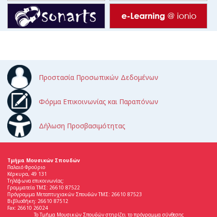
Προστασία Προσωπικών Δεδομένων
Φόρμα Επικοινωνίας και Παραπόνων
Δήλωση Προσβασιμότητας
Τμήμα Μουσικών Σπουδών
Παλαιό Φρούριο
Κέρκυρα, 49 131
Τηλέφωνα επικοινωνίας:
Γραμματεία ΤΜΣ: 26610 87522
Πρόγραμμα Μεταπτυχιακών Σπουδών ΤΜΣ: 26610 87523
Βιβλιοθήκη: 26610 87512
Fax: 26610 26024
Το Τμήμα Μουσικών Σπουδών στηρίζει το πρόγραμμα σύνθεσης