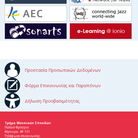
Προστασία Προσωπικών Δεδομένων
Φόρμα Επικοινωνίας και Παραπόνων
Δήλωση Προσβασιμότητας
Τμήμα Μουσικών Σπουδών
Παλαιό Φρούριο
Κέρκυρα, 49 131
Τηλέφωνα επικοινωνίας: