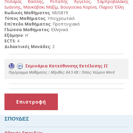
Ποδαράς Βασίλης
,
Ρεπαπής Άγγελος
,
Σαμπροβαλάκης
Ιωάννης
,
Μανκόβσκι Μαξίμ
,
Βουγιούκα Κορίνα
,
Γλαρού Έλλη
Κωδικός Μαθήματος
: MUS819
Τύπος Μαθήματος
: Υποχρεωτικό
Επίπεδο Μαθήματος
: Προπτυχιακό
Γλώσσα Μαθήματος
: Ελληνικά
Εξάμηνο
: Η΄
ECTS
: 4
Διδακτικές Μονάδες
: 2
Σεμινάρια Κατεύθυνσης Εκτέλεσης ΙI
Περίγραμμα Μαθήματος :: Mέγεθος: 84.5 KB :: Τύπος: Kείμενο Word
Επιστροφή
ΣΠΟΥΔΕΣ
Οδηγός Σπουδών