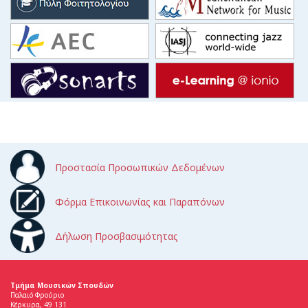
Προστασία Προσωπικών Δεδομένων
Φόρμα Επικοινωνίας και Παραπόνων
Δήλωση Προσβασιμότητας
Τμήμα Μουσικών Σπουδών
Παλαιό Φρούριο
Κέρκυρα, 49 131