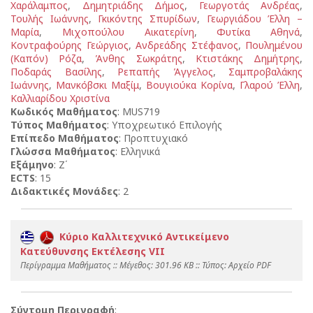
Χαράλαμπος
,
Δημητριάδης Δήμος
,
Γεωργοτάς Ανδρέας
,
Τουλής Ιωάννης
,
Γκικόντης Σπυρίδων
,
Γεωργιάδου Έλλη –
Μαρία
,
Μιχοπούλου Αικατερίνη
,
Φυτίκα Αθηνά
,
Κοντραφούρης Γεώργιος
,
Ανδρεάδης Στέφανος
,
Πουλημένου
(Καπόν) Ρόζα
,
Άνθης Σωκράτης
,
Κτιστάκης Δημήτρης
,
Ποδαράς Βασίλης
,
Ρεπαπής Άγγελος
,
Σαμπροβαλάκης
Ιωάννης
,
Μανκόβσκι Μαξίμ
,
Βουγιούκα Κορίνα
,
Γλαρού Έλλη
,
Καλλιαρίδου Χριστίνα
Κωδικός Μαθήματος
: MUS719
Τύπος Μαθήματος
: Υποχρεωτικό Επιλογής
Επίπεδο Μαθήματος
: Προπτυχιακό
Γλώσσα Μαθήματος
: Ελληνικά
Εξάμηνο
: Ζ΄
ECTS
: 15
Διδακτικές Μονάδες
: 2
Κύριο Καλλιτεχνικό Αντικείμενο
Κατεύθυνσης Εκτέλεσης VIΙ
Περίγραμμα Μαθήματος :: Mέγεθος: 301.96 KB :: Τύπος: Αρχείο PDF
Σύντομη Περιγραφή
: