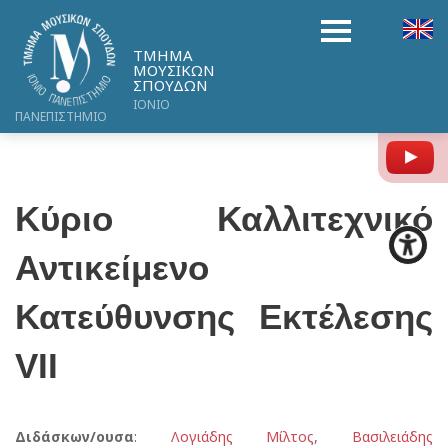
ΤΜΗΜΑ
ΜΟΥΣΙΚΩΝ
ΣΠΟΥΔΩΝ
ΙΟΝΙΟ
ΠΑΝΕΠΙΣΤΗΜΙΟ
Y
Κύριο Καλλιτεχνικό
Αντικείμενο
Κατεύθυνσης Εκτέλεσης
VIΙ
Διδάσκων/ουσα
:
Λογιάδης Μίλτος
,
Βασιλειάδης